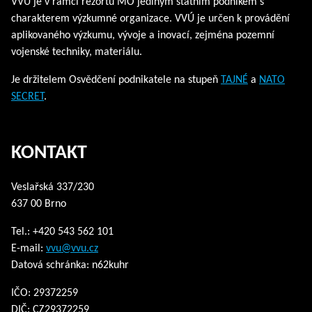
VVÚ je v rámci rezortu MO jediným státním podnikem s
charakterem výzkumné organizace. VVÚ je určen k provádění
aplikovaného výzkumu, vývoje a inovací, zejména pozemní
vojenské techniky, materiálu.
Je držitelem Osvědčení podnikatele na stupeň
TAJNÉ
a
NATO
SECRET
.
KONTAKT
Veslařská 337/230
637 00 Brno
Tel.: +420 543 562 101
E-mail:
vvu@vvu.cz
Datová schránka: n62kuhr
IČO: 29372259
DIČ: CZ29372259