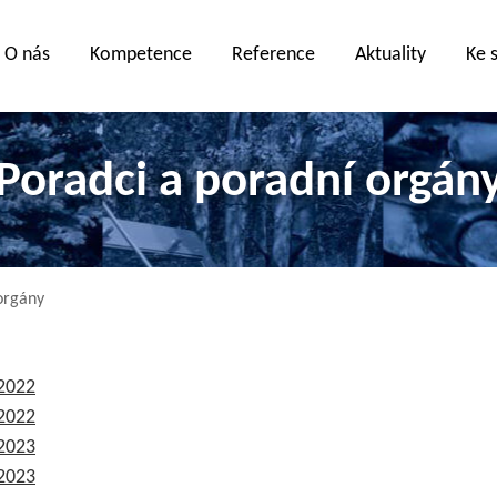
O nás
Kompetence
Reference
Aktuality
Ke 
Poradci a poradní orgán
orgány
 2022
 2022
 2023
 2023