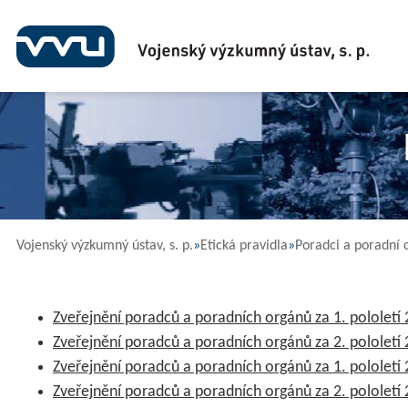
Film
Vojenský výzkumný ústav, s. p.
»
Etická pravidla
»
Poradci a poradní 
Zveřejnění poradců a poradních orgánů za 1. pololetí
Zveřejnění poradců a poradních orgánů za 2. pololetí
Zveřejnění poradců a poradních orgánů za 1. pololetí
Zveřejnění poradců a poradních orgánů za 2. pololetí