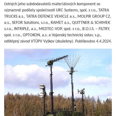
četných jeho subdodavatelů materiálových komponent se
významně podílely společnosti URC Systems, spol. s r.o., TATRA
TRUCKS a.s., TATRA DEFENCE VEHICLE a.s., MOLPIR GROUP CZ,
a.s., SEFOR Solutions, s.r.o., RAMET a.s., QUITTNER & SCHIMEK
s.r.o., INTRIPLE, a.s., MEDTEC-VOP, spol. s r.o., B.O.I.S. – FILTRY,
spol. s r.o., OPTOKON, a.s. a Vojenský technický ústav, s.p.,
odštěpný závod VTÚPV Vyškov (zkušebny).
Publikováno 4.4.2024.