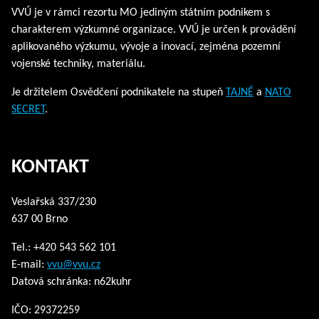
VVÚ je v rámci rezortu MO jediným státním podnikem s
charakterem výzkumné organizace. VVÚ je určen k provádění
aplikovaného výzkumu, vývoje a inovací, zejména pozemní
vojenské techniky, materiálu.
Je držitelem Osvědčení podnikatele na stupeň
TAJNÉ
a
NATO
SECRET
.
KONTAKT
Veslařská 337/230
637 00 Brno
Tel.: +420 543 562 101
E-mail:
vvu@vvu.cz
Datová schránka: n62kuhr
IČO: 29372259