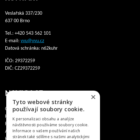
Veslařská 337/230
637 00 Brno
Tel.: +420 543 562 101
E-mail:
vvu@vvu.cz
Datová schránka: n62kuhr
IČO: 29372259
DIČ: CZ29372259
NAVIGACE
×
Tyto webové stránky
používají soubory cookie.
O nás
Kompetence
K personalizaci obsahu a analýze
Reference
návštěvnosti používáme soubory cookie.
Informace o vašem používání našich
Aktuality
stránek také sdílíme s našimi analytickými
Ke stažení