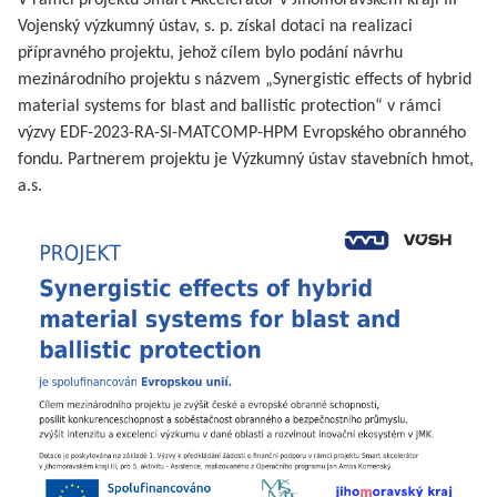
V rámci projektu Smart Akcelerátor v Jihomoravském kraji III
Vojenský výzkumný ústav, s. p. získal dotaci na realizaci
přípravného projektu, jehož cílem bylo podání návrhu
mezinárodního projektu s názvem „Synergistic effects of hybrid
material systems for blast and ballistic protection“ v rámci
výzvy EDF-2023-RA-SI-MATCOMP-HPM Evropského obranného
fondu. Partnerem projektu je Výzkumný ústav stavebních hmot,
a.s.