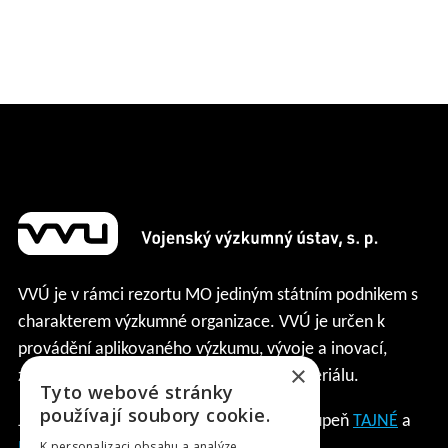
VVÚ je v rámci rezortu MO jediným státním podnikem s
charakterem výzkumné organizace. VVÚ je určen k
provádění aplikovaného výzkumu, vývoje a inovací,
×
zejména pozemní vojenské techniky, materiálu.
Tyto webové stránky
používají soubory cookie.
Je držitelem Osvědčení podnikatele na stupeň
TAJNÉ
a
K personalizaci obsahu a analýze