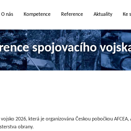
O nás
Kompetence
Reference
Aktuality
Ke 
rence spojovacího vojsk
í vojsko 2026, která je organizována Českou pobočkou AFCEA
sterstva obrany.