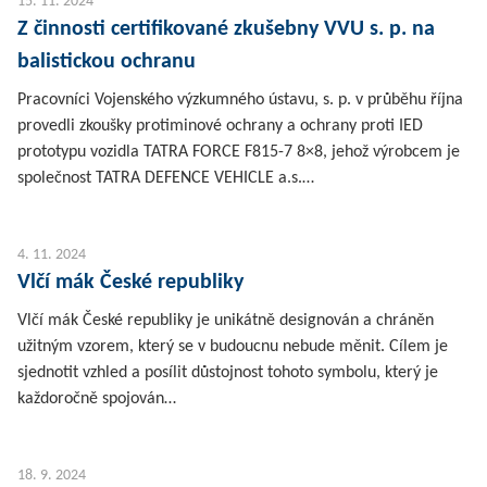
15. 11. 2024
Z činnosti certifikované zkušebny VVU s. p. na
balistickou ochranu
Pracovníci Vojenského výzkumného ústavu, s. p. v průběhu října
provedli zkoušky protiminové ochrany a ochrany proti IED
prototypu vozidla TATRA FORCE F815-7 8×8, jehož výrobcem je
společnost TATRA DEFENCE VEHICLE a.s.…
4. 11. 2024
Vlčí mák České republiky
Vlčí mák České republiky je unikátně designován a chráněn
užitným vzorem, který se v budoucnu nebude měnit. Cílem je
sjednotit vzhled a posílit důstojnost tohoto symbolu, který je
každoročně spojován…
18. 9. 2024