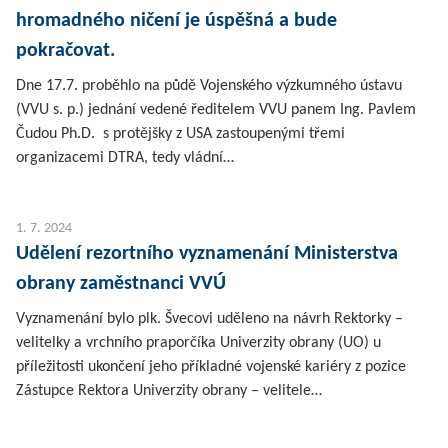
hromadného ničení je úspěšná a bude
pokračovat.
Dne 17.7. proběhlo na půdě Vojenského výzkumného ústavu
(VVU s. p.) jednání vedené ředitelem VVU panem Ing. Pavlem
Čudou Ph.D. s protějšky z USA zastoupenými třemi
organizacemi DTRA, tedy vládní…
1. 7. 2024
Udělení rezortního vyznamenání Ministerstva
obrany zaměstnanci VVÚ
Vyznamenání bylo plk. Švecovi uděleno na návrh Rektorky –
velitelky a vrchního praporčíka Univerzity obrany (UO) u
příležitosti ukončení jeho příkladné vojenské kariéry z pozice
Zástupce Rektora Univerzity obrany – velitele…