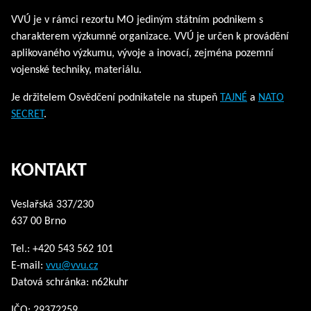
VVÚ je v rámci rezortu MO jediným státním podnikem s
charakterem výzkumné organizace. VVÚ je určen k provádění
aplikovaného výzkumu, vývoje a inovací, zejména pozemní
vojenské techniky, materiálu.
Je držitelem Osvědčení podnikatele na stupeň
TAJNÉ
a
NATO
SECRET
.
KONTAKT
Veslařská 337/230
637 00 Brno
Tel.: +420 543 562 101
E-mail:
vvu@vvu.cz
Datová schránka: n62kuhr
IČO: 29372259